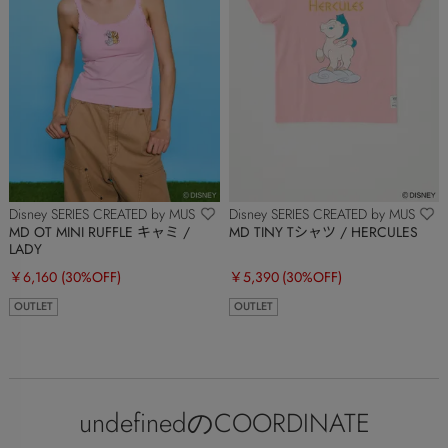
Disney SERIES CREATED by MUS
Disney SERIES CREATED by MUS
MD OT MINI RUFFLE キャミ /
MD TINY Tシャツ / HERCULES
LADY
￥6,160
(30%OFF)
￥5,390
(30%OFF)
OUTLET
OUTLET
undefinedのCOORDINATE