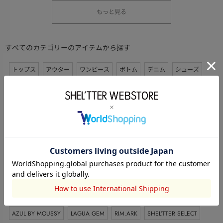
もっと見る
すべてのカテゴリーのアイテムから探す
トップス
アウター
ワンピース
ボトム
デニム
シューズ
バッグ
アクセサリー
ファッション雑貨
キッズ
ランジェリー
ライフスタイル
コスメ・香水
パジャマ・ルームウェア
水着
セットアップ
ブランドから探す
MOUSSY
Disney SERIES CREATED by MUS
SLY
THROW by SLY
RODEO CROWNS WIDE BOWL
rienda
RIENDA GOLF
AZUL BY MOUSSY
LAGUA GEM
RIM.ARK
SHEL’TTER SELECT