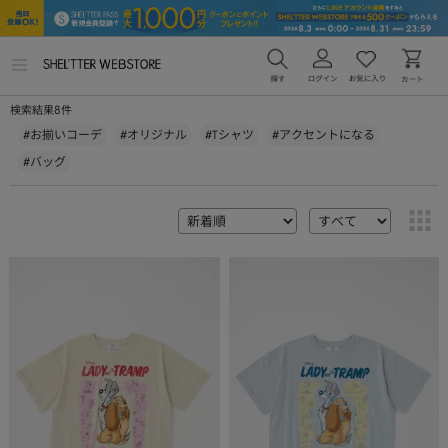
メ
ニ
ュ
8
検索結果
件
ー
を
#お揃いコーデ
#オリジナル
#Tシャツ
#アクセントになる
開
#バッグ
く