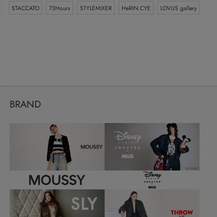
STACCATO
73Hours
STYLEMIXER
HeRIN.CYE
LOVUS gallery
BRAND