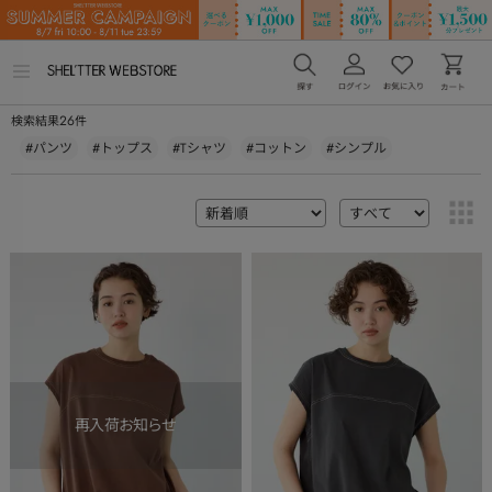
メ
ニ
ュ
26
検索結果
件
ー
を
#パンツ
#トップス
#Tシャツ
#コットン
#シンプル
開
く