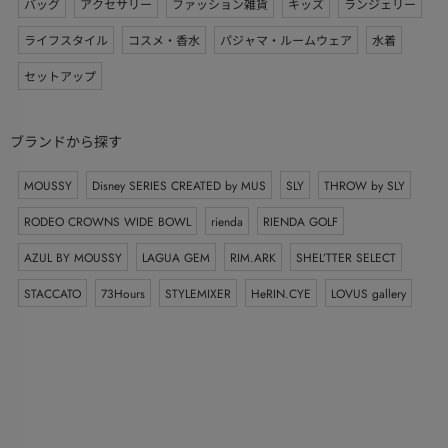
バッグ
アクセサリー
ファッション雑貨
キッズ
ランジェリー
ライフスタイル
コスメ・香水
パジャマ・ルームウェア
水着
セットアップ
ブランドから探す
MOUSSY
Disney SERIES CREATED by MUS
SLY
THROW by SLY
RODEO CROWNS WIDE BOWL
rienda
RIENDA GOLF
AZUL BY MOUSSY
LAGUA GEM
RIM.ARK
SHEL’TTER SELECT
STACCATO
73Hours
STYLEMIXER
HeRIN.CYE
LOVUS gallery