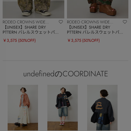
RODEO CROWNS WIDE
RODEO CROWNS WIDE
BOWL
BOWL
【UNISEX】SHARE DRY
【UNISEX】SHARE DRY
PTTERN バレルスウェットパン
PTTERN バレルスウェットパン
ツ
ツ
￥3,575
(50%OFF)
￥3,575
(50%OFF)
undefinedのCOORDINATE