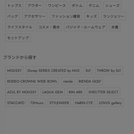
トップス
アウター
ワンピース
ボトム
デニム
シューズ
バッグ
アクセサリー
ファッション雑貨
キッズ
ランジェリー
ライフスタイル
コスメ・香水
パジャマ・ルームウェア
水着
セットアップ
ブランドから探す
MOUSSY
Disney SERIES CREATED by MUS
SLY
THROW by SLY
RODEO CROWNS WIDE BOWL
rienda
RIENDA GOLF
AZUL BY MOUSSY
LAGUA GEM
RIM.ARK
SHEL’TTER SELECT
STACCATO
73Hours
STYLEMIXER
HeRIN.CYE
LOVUS gallery