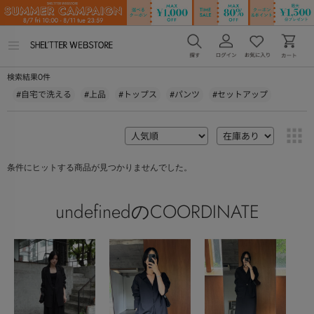
メ
ニ
ュ
0
検索結果
件
ー
を
#自宅で洗える
#上品
#トップス
#パンツ
#セットアップ
開
く
条件にヒットする商品が見つかりませんでした。
undefinedのCOORDINATE