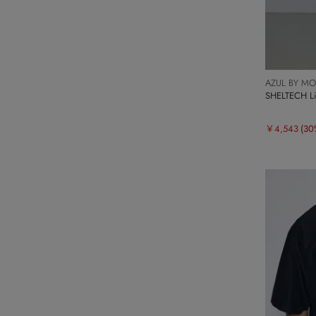
AZUL BY M
SHELTECH
￥4,543
(30