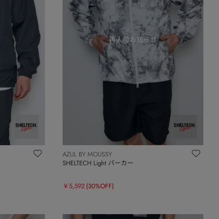
AZUL BY MOUSSY
SHELTECH Light パーカー
￥5,592
(30%OFF)