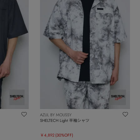
AZUL BY MOUSSY
SHELTECH Light 半袖シャツ
￥4,892
(30%OFF)