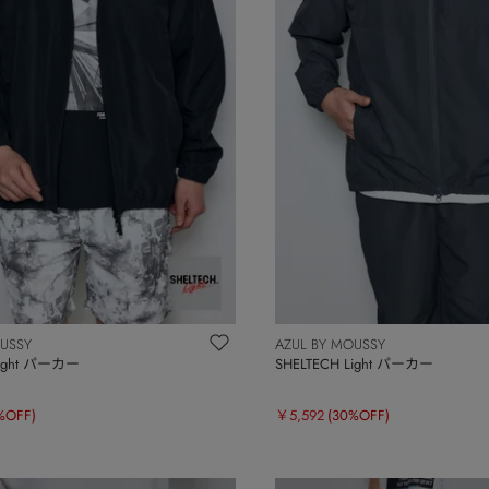
OUSSY
AZUL BY MOUSSY
Light パーカー
SHELTECH Light パーカー
%OFF)
￥5,592
(30%OFF)