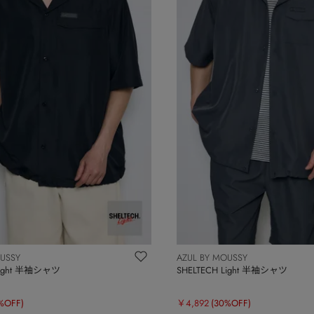
OUSSY
AZUL BY MOUSSY
Light 半袖シャツ
SHELTECH Light 半袖シャツ
%OFF)
￥4,892
(30%OFF)