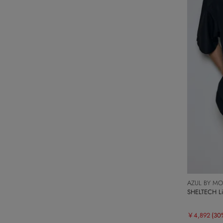
AZUL BY M
SHELTECH 
￥4,892
(30