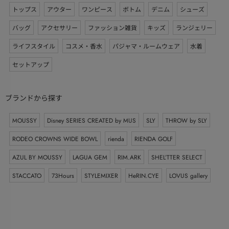
トップス
アウター
ワンピース
ボトム
デニム
シューズ
バッグ
アクセサリー
ファッション雑貨
キッズ
ランジェリー
ライフスタイル
コスメ・香水
パジャマ・ルームウェア
水着
セットアップ
ブランドから探す
MOUSSY
Disney SERIES CREATED by MUS
SLY
THROW by SLY
RODEO CROWNS WIDE BOWL
rienda
RIENDA GOLF
AZUL BY MOUSSY
LAGUA GEM
RIM.ARK
SHEL’TTER SELECT
STACCATO
73Hours
STYLEMIXER
HeRIN.CYE
LOVUS gallery