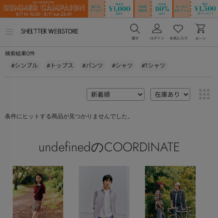
メ
ニ
ュ
0
検索結果
件
ー
を
#シンプル
#トップス
#パンツ
#シャツ
#Tシャツ
開
く
条件にヒットする商品が見つかりませんでした。
undefinedのCOORDINATE