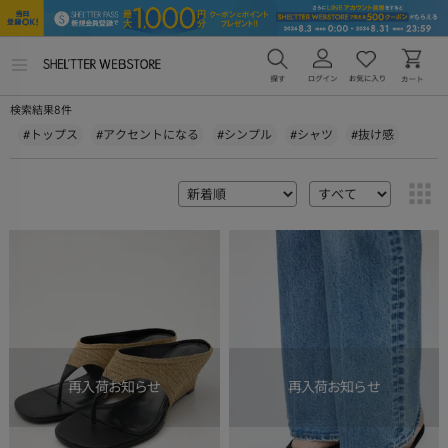
メ
ニ
ュ
8
検索結果
件
ー
を
#トップス
#アクセントになる
#シンプル
#シャツ
#抜け感
開
く