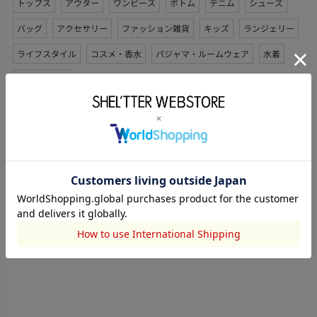
トップス
アウター
ワンピース
ボトム
デニム
シューズ
バッグ
アクセサリー
ファッション雑貨
キッズ
ランジェリー
ライフスタイル
コスメ・香水
パジャマ・ルームウェア
水着
セットアップ
ブランドから探す
MOUSSY
Disney SERIES CREATED by MUS
SLY
THROW by SLY
RODEO CROWNS WIDE BOWL
rienda
RIENDA GOLF
AZUL BY MOUSSY
LAGUA GEM
RIM.ARK
SHEL’TTER SELECT
STACCATO
73Hours
STYLEMIXER
HeRIN.CYE
LOVUS gallery