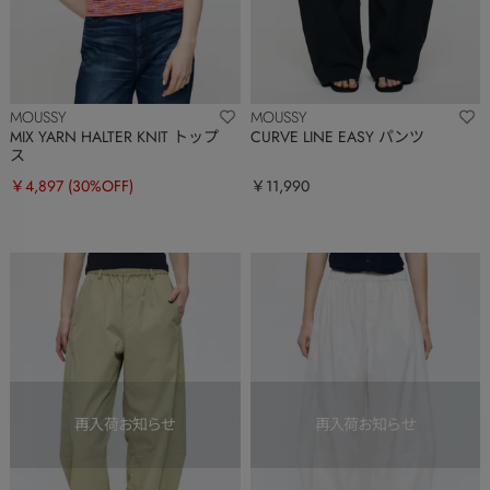
MOUSSY
MOUSSY
MIX YARN HALTER KNIT トップ
CURVE LINE EASY パンツ
ス
￥4,897
(30%OFF)
￥11,990