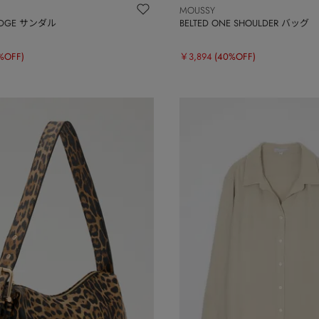
MOUSSY
EDGE サンダル
BELTED ONE SHOULDER バッグ
%OFF)
￥3,894
(40%OFF)