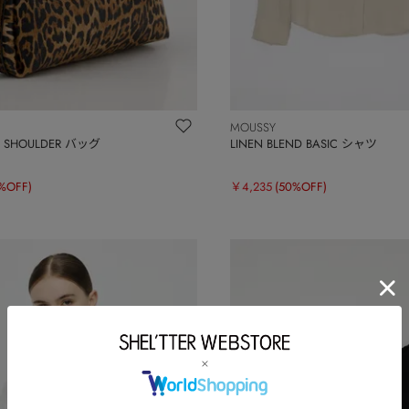
MOUSSY
E SHOULDER バッグ
LINEN BLEND BASIC シャツ
%OFF)
￥4,235
(50%OFF)