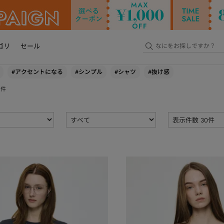
ゴリ
セール
#アクセントになる
#シンプル
#シャツ
#抜け感
件