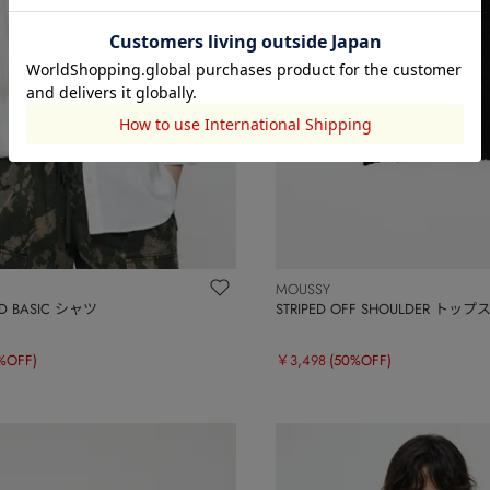
MOUSSY
ND BASIC シャツ
STRIPED OFF SHOULDER トップ
%OFF)
￥3,498
(50%OFF)