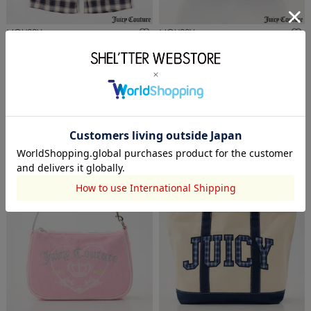
MOUSSY
MOUSSY
JC BACK CHECK パンツ
JC HAND バッグ
￥12,980
￥12,980