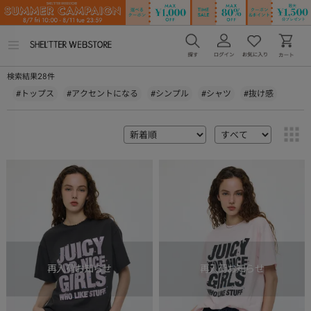
メ
ニ
ュ
28
検索結果
件
ー
を
#トップス
#アクセントになる
#シンプル
#シャツ
#抜け感
開
く