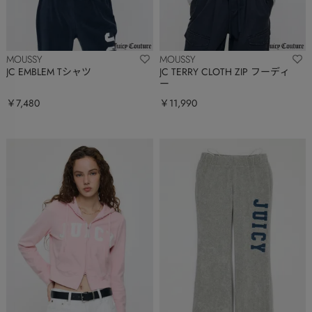
MOUSSY
MOUSSY
JC EMBLEM Tシャツ
JC TERRY CLOTH ZIP フーディ
ー
￥7,480
￥11,990