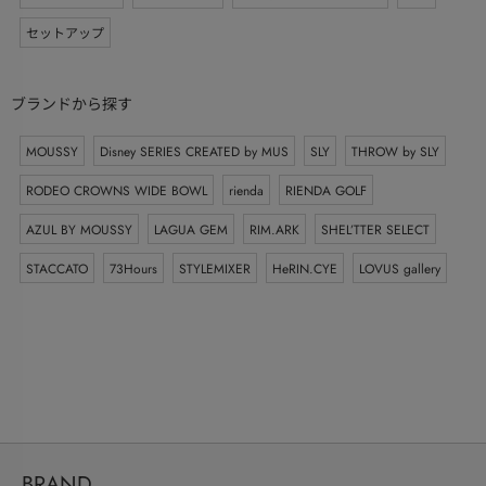
セットアップ
ブランドから探す
MOUSSY
Disney SERIES CREATED by MUS
SLY
THROW by SLY
RODEO CROWNS WIDE BOWL
rienda
RIENDA GOLF
AZUL BY MOUSSY
LAGUA GEM
RIM.ARK
SHEL’TTER SELECT
STACCATO
73Hours
STYLEMIXER
HeRIN.CYE
LOVUS gallery
BRAND