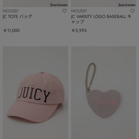
MOUSSY
MOUSSY
JC TOTE バッグ
JC VARSITY LOGO BASEBALL キ
ャップ
￥11,000
￥5,995