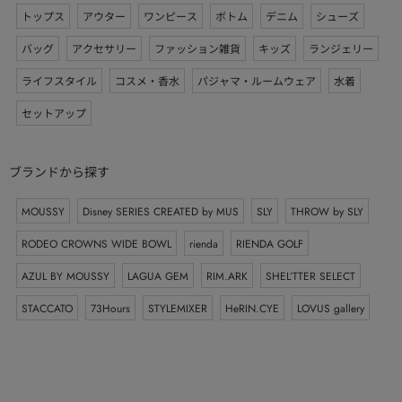
トップス
アウター
ワンピース
ボトム
デニム
シューズ
バッグ
アクセサリー
ファッション雑貨
キッズ
ランジェリー
ライフスタイル
コスメ・香水
パジャマ・ルームウェア
水着
セットアップ
ブランドから探す
MOUSSY
Disney SERIES CREATED by MUS
SLY
THROW by SLY
RODEO CROWNS WIDE BOWL
rienda
RIENDA GOLF
AZUL BY MOUSSY
LAGUA GEM
RIM.ARK
SHEL’TTER SELECT
STACCATO
73Hours
STYLEMIXER
HeRIN.CYE
LOVUS gallery