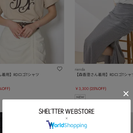
rienda
着用】RDロゴTシャツ
【森香澄さん着用】RDロゴTシャ
%OFF)
￥3,300
(25%OFF)
NEW