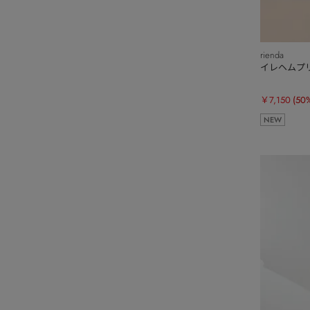
rienda
イレヘムプ
￥7,150
(50
NEW