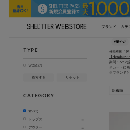
ブランド
カテ
#華やか
TYPE
119
検索結果
【rienda ME
期間：6/12(金)
WOMEN
※カートに商
※ブランドと
検索する
リセット
CATEGORY
すべて
トップス
アウター