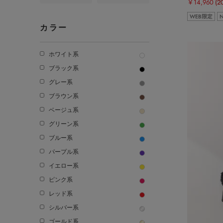
￥14,960
(2
WEB限定
カラー
ホワイト系
ブラック系
グレー系
ブラウン系
ベージュ系
グリーン系
ブルー系
パープル系
イエロー系
ピンク系
レッド系
シルバー系
ゴールド系