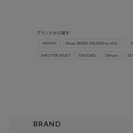
ブランドから探す
MOUSSY
Disney SERIES CREATED by MUS
S
SHEL’TTER SELECT
STACCATO
73Hours
ST
BRAND