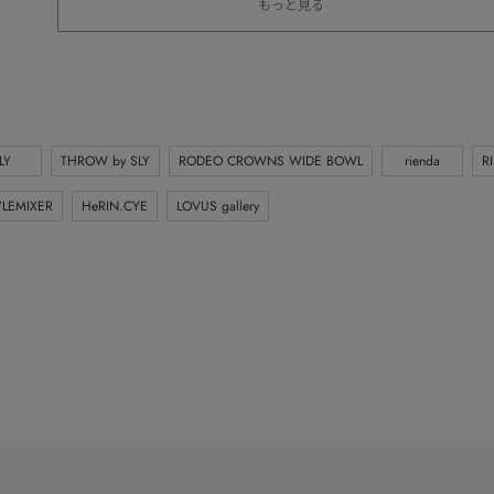
もっと見る
LY
THROW by SLY
RODEO CROWNS WIDE BOWL
rienda
R
YLEMIXER
HeRIN.CYE
LOVUS gallery