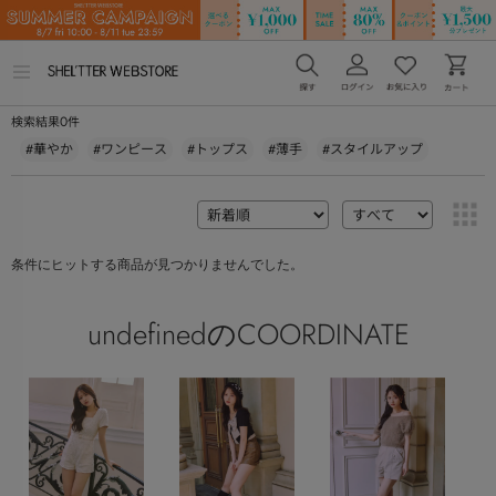
メ
ニ
ュ
0
検索結果
件
ー
を
#華やか
#ワンピース
#トップス
#薄手
#スタイルアップ
開
く
条件にヒットする商品が見つかりませんでした。
undefinedのCOORDINATE