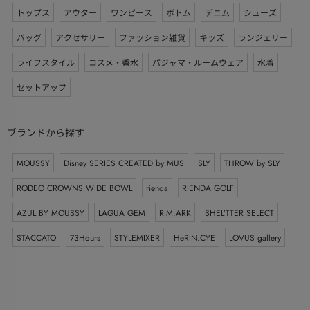
トップス
アウター
ワンピース
ボトム
デニム
シューズ
バッグ
アクセサリー
ファッション雑貨
キッズ
ランジェリー
ライフスタイル
コスメ・香水
パジャマ・ルームウェア
水着
セットアップ
ブランドから探す
MOUSSY
Disney SERIES CREATED by MUS
SLY
THROW by SLY
RODEO CROWNS WIDE BOWL
rienda
RIENDA GOLF
AZUL BY MOUSSY
LAGUA GEM
RIM.ARK
SHEL’TTER SELECT
STACCATO
73Hours
STYLEMIXER
HeRIN.CYE
LOVUS gallery