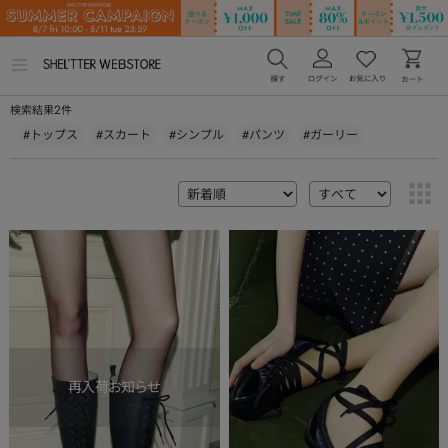
メ
ニ
ュ
2
検索結果
件
ー
を
#トップス
#スカート
#シンプル
#パンツ
#ガーリー
開
く