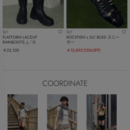
SLY
SLY
FLATFORM LACEUP
ROCKFISH x SLY BLISS スニー
RAINBOOTS_L／G
カー
￥23,100
￥15,895
(15%OFF)
COORDINATE