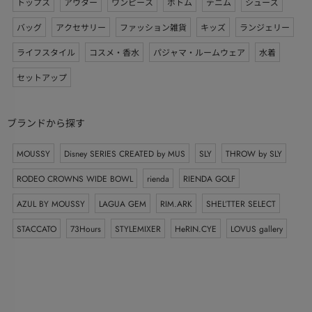
トップス
アウター
ワンピース
ボトム
デニム
シューズ
バッグ
アクセサリー
ファッション雑貨
キッズ
ランジェリー
ライフスタイル
コスメ・香水
パジャマ・ルームウェア
水着
セットアップ
ブランドから探す
MOUSSY
Disney SERIES CREATED by MUS
SLY
THROW by SLY
RODEO CROWNS WIDE BOWL
rienda
RIENDA GOLF
AZUL BY MOUSSY
LAGUA GEM
RIM.ARK
SHEL’TTER SELECT
STACCATO
73Hours
STYLEMIXER
HeRIN.CYE
LOVUS gallery