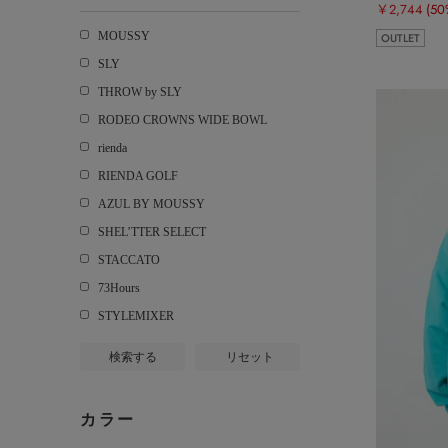
￥2,744
(50
MOUSSY
OUTLET
SLY
THROW by SLY
RODEO CROWNS WIDE BOWL
rienda
RIENDA GOLF
AZUL BY MOUSSY
SHEL’TTER SELECT
STACCATO
73Hours
STYLEMIXER
検索する
リセット
カラー