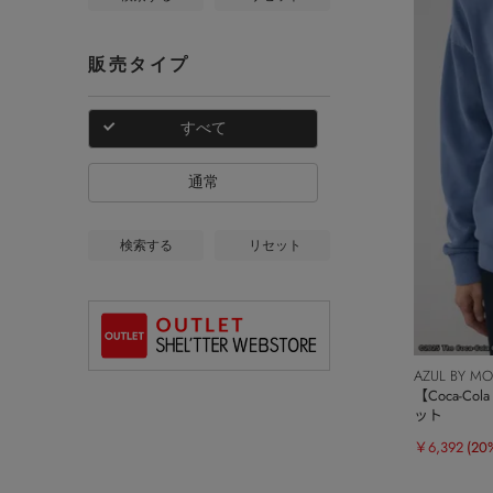
販売タイプ
すべて
通常
検索する
リセット
AZUL BY M
【Coca-C
ット
￥6,392
(20