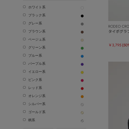
ホワイト系
ブラック系
グレー系
RODEO CR
タイポグラフ
ブラウン系
ベージュ系
￥3,795
(50
グリーン系
ブルー系
パープル系
イエロー系
ピンク系
レッド系
オレンジ系
シルバー系
ゴールド系
柄系