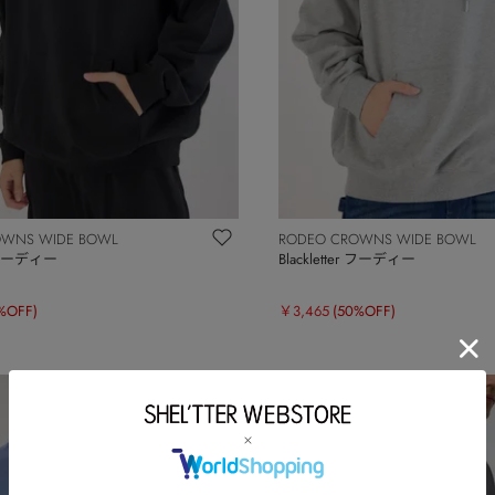
OWNS WIDE BOWL
RODEO CROWNS WIDE BOWL
er フーディー
Blackletter フーディー
%OFF)
￥3,465
(50%OFF)