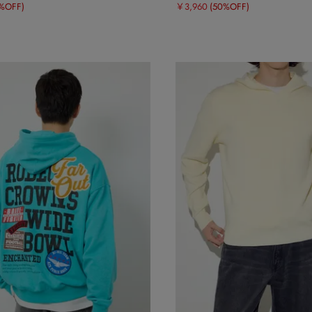
%OFF)
￥3,960
(50%OFF)