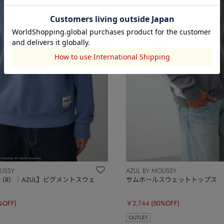
OUSSY
AZUL BY MOUSSY
ola（R）｜AZUL】ピグメントスウェ
サムホールスウェットトップス
%OFF)
￥2,744
(50%OFF)
OUTLET