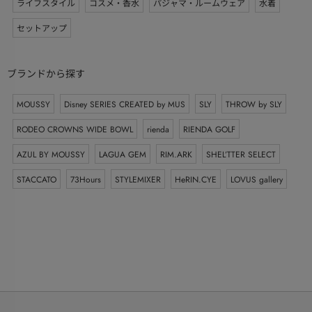
ライフスタイル
コスメ・香水
パジャマ・ルームウェア
水着
セットアップ
ブランドから探す
MOUSSY
Disney SERIES CREATED by MUS
SLY
THROW by SLY
RODEO CROWNS WIDE BOWL
rienda
RIENDA GOLF
AZUL BY MOUSSY
LAGUA GEM
RIM.ARK
SHEL’TTER SELECT
STACCATO
73Hours
STYLEMIXER
HeRIN.CYE
LOVUS gallery