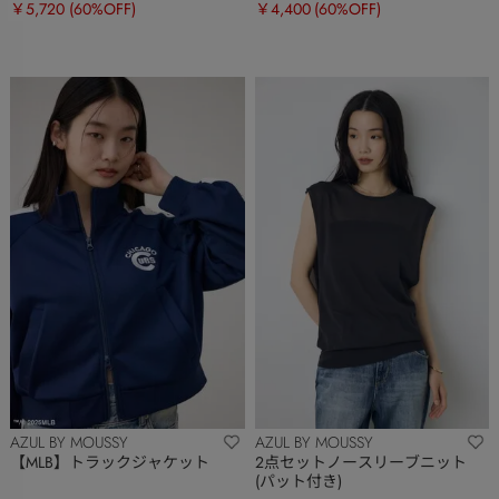
￥5,720
(60%OFF)
￥4,400
(60%OFF)
AZUL BY MOUSSY
AZUL BY MOUSSY
【MLB】トラックジャケット
2点セットノースリーブニット
(パット付き)