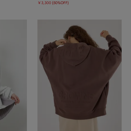
￥3,300
(50%OFF)