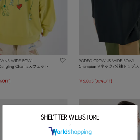
OWNS WIDE BOWL
RODEO CROWNS WIDE BOWL
Dangling Charmsスウェット
Champion Vネック7分袖トップス
%OFF)
￥5,005
(30%OFF)