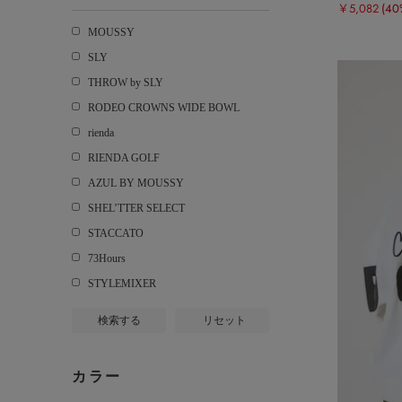
￥5,082
(40
MOUSSY
SLY
THROW by SLY
RODEO CROWNS WIDE BOWL
rienda
RIENDA GOLF
AZUL BY MOUSSY
SHEL’TTER SELECT
STACCATO
73Hours
STYLEMIXER
検索する
リセット
カラー