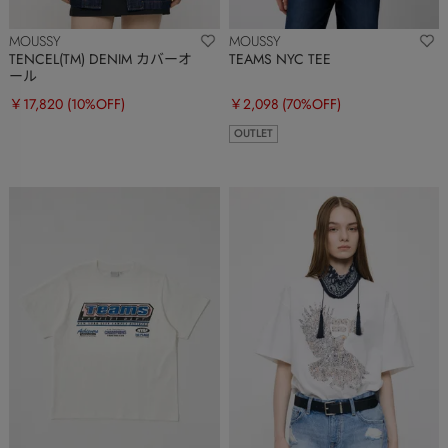
MOUSSY
MOUSSY
TENCEL(TM) DENIM カバーオ
TEAMS NYC TEE
ール
￥17,820
(10%OFF)
￥2,098
(70%OFF)
OUTLET