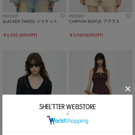
MOUSSY
MOUSSY
SLACKER TWEED ジャケット
CHIFFON RUFFLE ブラウス
￥6,952
(60%OFF)
￥3,960
(60%OFF)