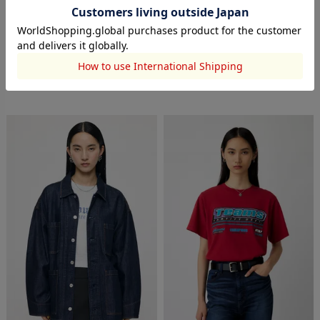
MOUSSY
MOUSSY
POINTELLE RUFFLE カーディガ
COTTON GATHER CAMI ドレス
ン＆キャミソール
￥4,400
(60%OFF)
￥7,788
(40%OFF)