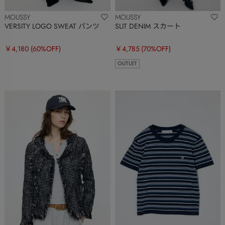
MOUSSY
MOUSSY
VERSITY LOGO SWEAT パンツ
SLIT DENIM スカート
￥4,180
(60%OFF)
￥4,785
(70%OFF)
OUTLET