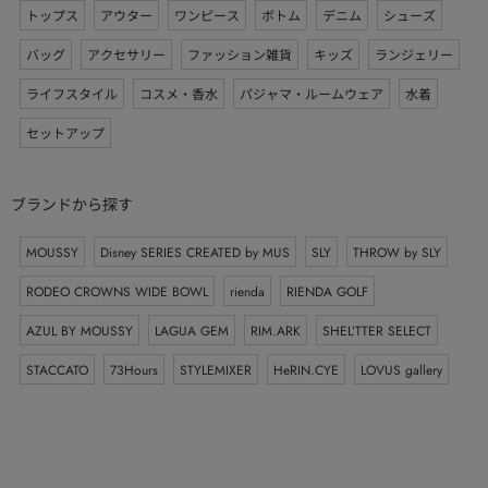
トップス
アウター
ワンピース
ボトム
デニム
シューズ
バッグ
アクセサリー
ファッション雑貨
キッズ
ランジェリー
ライフスタイル
コスメ・香水
パジャマ・ルームウェア
水着
セットアップ
ブランドから探す
MOUSSY
Disney SERIES CREATED by MUS
SLY
THROW by SLY
RODEO CROWNS WIDE BOWL
rienda
RIENDA GOLF
AZUL BY MOUSSY
LAGUA GEM
RIM.ARK
SHEL’TTER SELECT
STACCATO
73Hours
STYLEMIXER
HeRIN.CYE
LOVUS gallery