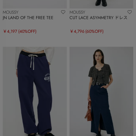
MOUSSY
MOUSSY
JN LAND OF THE FREE TEE
CUT LACE ASYMMETRY ドレス
￥4,197
(40%OFF)
￥4,796
(60%OFF)