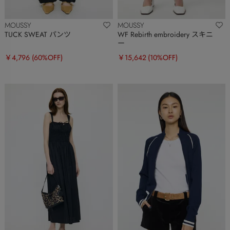
MOUSSY
MOUSSY
TUCK SWEAT パンツ
WF Rebirth embroidery スキニ
ー
￥4,796
(60%OFF)
￥15,642
(10%OFF)