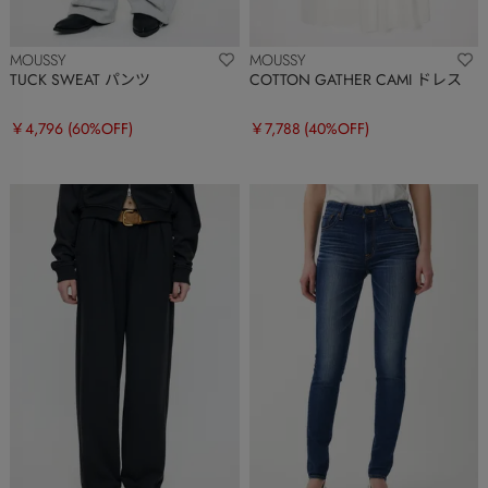
MOUSSY
MOUSSY
TUCK SWEAT パンツ
COTTON GATHER CAMI ドレス
￥4,796
(60%OFF)
￥7,788
(40%OFF)