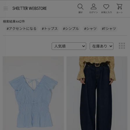
メ
ニ
ュ
442
検索結果
件
ー
を
#アクセントになる
#トップス
#シンプル
#シャツ
#Tシャツ
開
く