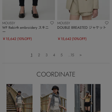
MOUSSY
MOUSSY
WF Rebirth embroidery スキニ
DOUBLE BREASTED ジャケット
ー
￥15,642
(10%OFF)
￥15,642
(10%OFF)
1
2
3
4
5
...15
＞
COORDINATE