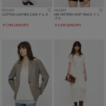
MOUSSY
MOUSSY
COTTON GATHER CAMI ドレス
MIX PATTERN KNIT TRACK トッ
プス
￥7,788
(40%OFF)
￥4,950
(50%OFF)