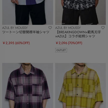
AZUL BY MOUSSY
AZUL BY MOUSSY
ツートーン切替開襟半袖シャツ
【BREAKINGDOWN×範馬刃牙
×AZUL】コラボ総柄シャツ
￥2,395
(60%OFF)
￥2,096
(70%OFF)
OUTLET