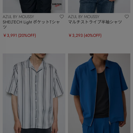
AZUL BY MOUSSY
AZUL BY MOUSSY
SHELTECH Light ポケットTシャ
マルチストライプ半袖シャツ
ツ
￥3,991
(20%OFF)
￥3,293
(40%OFF)