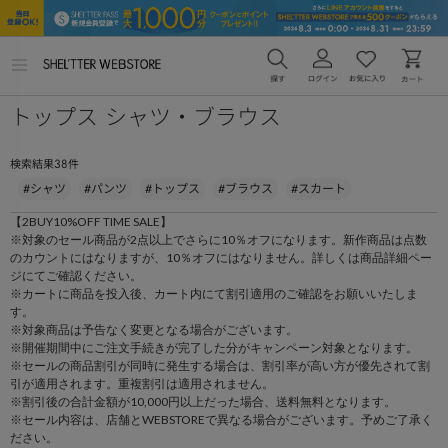
メ
ニ
ュ
トップス シャツ・ブラウス
ー
を
開
く
38
検索結果
件
#シャツ
#パンツ
#トップス
#ブラウス
#スカート
【2BUY10%OFF TIME SALE】
※対象のセール商品が2点以上でさらに10％オフになります。新作商品は点数
のカウントにはなりますが、10％オフにはなりません。詳しくは商品詳細ペー
ジにてご確認ください。
※カートに商品を投入後、カート内にて割引適用のご確認をお願いいたしま
す。
※対象商品は予告なく変更となる場合がございます。
※開催期間中にご注文手続きが完了した分がキャンペーン対象となります。
※セールの商品割引が同時に発生する場合は、割引率が高い方が優先されて割
引が適用されます。重複割引は適用されません。
※割引後の合計金額が10,000円以上だった場合、送料無料となります。
※セール内容は、店舗とWEBSTOREで異なる場合がございます。予めご了承く
ださい。