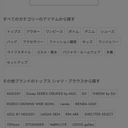
すべてのカテゴリーのアイテムから探す
トップス
アウター
ワンピース
ボトム
デニム
シューズ
バッグ
アクセサリー
ファッション雑貨
キッズ
ランジェリー
ライフスタイル
コスメ・香水
パジャマ・ルームウェア
水着
セットアップ
その他ブランドのトップス シャツ・ブラウスから探す
MOUSSY
Disney SERIES CREATED by MUS
SLY
THROW by SLY
RODEO CROWNS WIDE BOWL
rienda
RIENDA GOLF
AZUL BY MOUSSY
LAGUA GEM
RIM.ARK
SHEL’TTER SELECT
73Hours
STYLEMIXER
HeRIN.CYE
LOVUS gallery