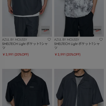
AZUL BY MOUSSY
AZUL BY MOUSSY
SHELTECH Light ポケットTシャ
SHELTECH Light ポケットTシャ
ツ
ツ
￥3,991
(20%OFF)
￥3,991
(20%OFF)