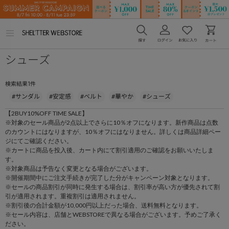
メ
ニ
ュ
シューズ
ー
を
開
く
1
検索結果
件
#サンダル
#安定感
#ベルト
#華やか
#シューズ
【2BUY10%OFF TIME SALE】
※対象のセール商品が2点以上でさらに10％オフになります。新作商品は点数
のカウントにはなりますが、10％オフにはなりません。詳しくは商品詳細ペー
ジにてご確認ください。
※カートに商品を投入後、カート内にて割引適用のご確認をお願いいたしま
す。
※対象商品は予告なく変更となる場合がございます。
※開催期間中にご注文手続きが完了した分がキャンペーン対象となります。
※セールの商品割引が同時に発生する場合は、割引率が高い方が優先されて割
引が適用されます。重複割引は適用されません。
※割引後の合計金額が10,000円以上だった場合、送料無料となります。
※セール内容は、店舗とWEBSTOREで異なる場合がございます。予めご了承く
ださい。