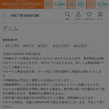
メ
ニ
ュ
デニム
ー
を
開
く
4
検索結果
件
#トップス
#パンツ
#ブルー
#コンパクト
#スッキリ
【2BUY10%OFF TIME SALE】
※対象のセール商品が2点以上でさらに10％オフになります。新作商品は点数
のカウントにはなりますが、10％オフにはなりません。詳しくは商品詳細ペー
ジにてご確認ください。
※カートに商品を投入後、カート内にて割引適用のご確認をお願いいたしま
す。
※対象商品は予告なく変更となる場合がございます。
※開催期間中にご注文手続きが完了した分がキャンペーン対象となります。
※セールの商品割引が同時に発生する場合は、割引率が高い方が優先されて割
引が適用されます。重複割引は適用されません。
※割引後の合計金額が10,000円以上だった場合、送料無料となります。
※セール内容は、店舗とWEBSTOREで異なる場合がございます。予めご了承く
ださい。