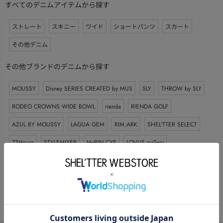
すべてのデニムアイテムから探す
ストレート
スキニー
ワイド
ショートパンツ
スカート
その他デニム
その他ブランドのデニムから探す
MOUSSY
Disney SERIES CREATED by MUS
SLY
THROW by SLY
RODEO CROWNS WIDE BOWL
rienda
RIENDA GOLF
AZUL BY MOUSSY
LAGUA GEM
RIM.ARK
SHEL’TTER SELECT
73Hours
STYLEMIXER
HeRIN.CYE
LOVUS gallery