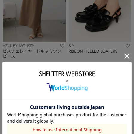
AZUL BY MOUSSY
SLY
ビスチェレイヤードキャミワン
RIBBON HEELED LOAFERS
ピース
￥3,494
(50%OFF)
￥6,930
(55%OFF)
タイムセール