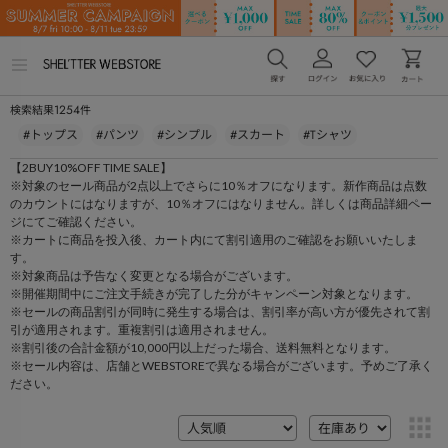
メ
ニ
ュ
1254
検索結果
件
ー
を
#トップス
#パンツ
#シンプル
#スカート
#Tシャツ
開
く
【2BUY10%OFF TIME SALE】
※対象のセール商品が2点以上でさらに10％オフになります。新作商品は点数
のカウントにはなりますが、10％オフにはなりません。詳しくは商品詳細ペー
ジにてご確認ください。
※カートに商品を投入後、カート内にて割引適用のご確認をお願いいたしま
す。
※対象商品は予告なく変更となる場合がございます。
※開催期間中にご注文手続きが完了した分がキャンペーン対象となります。
※セールの商品割引が同時に発生する場合は、割引率が高い方が優先されて割
引が適用されます。重複割引は適用されません。
※割引後の合計金額が10,000円以上だった場合、送料無料となります。
※セール内容は、店舗とWEBSTOREで異なる場合がございます。予めご了承く
ださい。