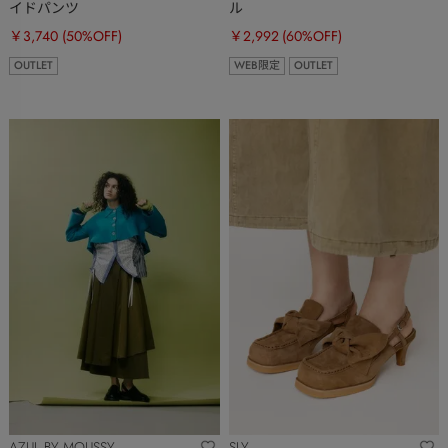
イドパンツ
ル
￥3,740
(50%OFF)
￥2,992
(60%OFF)
OUTLET
WEB限定
OUTLET
AZUL BY MOUSSY
SLY