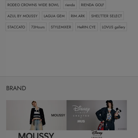
RODEO CROWNS WIDE BOWL
rienda
RIENDA GOLF
AZUL BY MOUSSY
LAGUA GEM
RIM.ARK
SHEL’TTER SELECT
STACCATO
73Hours
STYLEMIXER
HeRIN.CYE
LOVUS gallery
BRAND