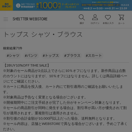
メ
ニ
ュ
トップス シャツ・ブラウス
ー
を
開
く
71
検索結果
件
#シャツ
#パンツ
#トップス
#ブラウス
#スカート
【2BUY10%OFF TIME SALE】
※対象のセール商品が2点以上でさらに10％オフになります。新作商品は点数
のカウントにはなりますが、10％オフにはなりません。詳しくは商品詳細ペー
ジにてご確認ください。
※カートに商品を投入後、カート内にて割引適用のご確認をお願いいたしま
す。
※対象商品は予告なく変更となる場合がございます。
※開催期間中にご注文手続きが完了した分がキャンペーン対象となります。
※セールの商品割引が同時に発生する場合は、割引率が高い方が優先されて割
引が適用されます。重複割引は適用されません。
※割引後の合計金額が10,000円以上だった場合、送料無料となります。
※セール内容は、店舗とWEBSTOREで異なる場合がございます。予めご了承く
ださい。