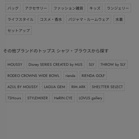
バッグ
アクセサリー
ファッション雑貨
キッズ
ランジェリー
ライフスタイル
コスメ・香水
パジャマ・ルームウェア
水着
セットアップ
その他ブランドのトップス シャツ・ブラウスから探す
MOUSSY
Disney SERIES CREATED by MUS
SLY
THROW by SLY
RODEO CROWNS WIDE BOWL
rienda
RIENDA GOLF
AZUL BY MOUSSY
LAGUA GEM
RIM.ARK
SHEL’TTER SELECT
73Hours
STYLEMIXER
HeRIN.CYE
LOVUS gallery