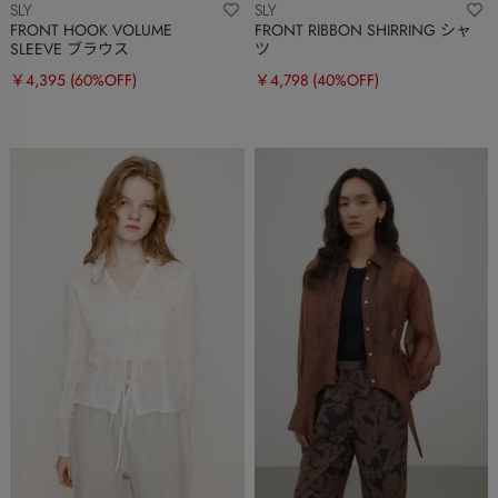
SLY
SLY
FRONT HOOK VOLUME
FRONT RIBBON SHIRRING シャ
SLEEVE ブラウス
ツ
￥4,395
(60%OFF)
￥4,798
(40%OFF)