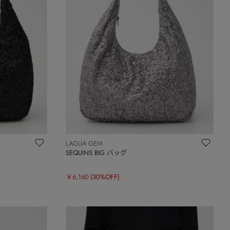
LAGUA GEM
SEQUINS BIG バッグ
￥6,160
(30%OFF)