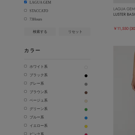
LAGUA GEM
LAGUA GEM
STACCATO
LUSTER BA
73Hours
￥11,550
(3
検索する
リセット
カラー
ホワイト系
ブラック系
グレー系
ブラウン系
ベージュ系
グリーン系
ブルー系
イエロー系
ピンク系