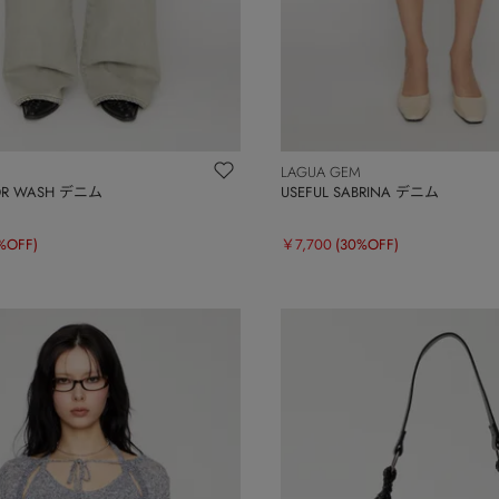
LAGUA GEM
LOR WASH デニム
USEFUL SABRINA デニム
%OFF)
￥7,700
(30%OFF)