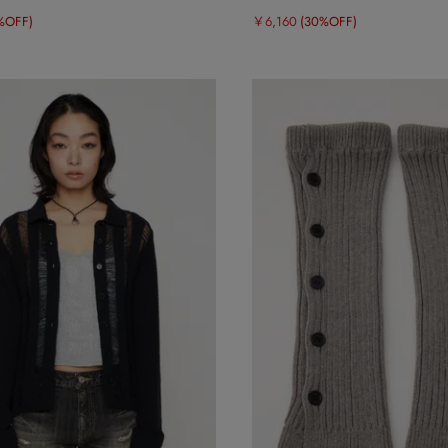
%OFF)
￥6,160
(30%OFF)