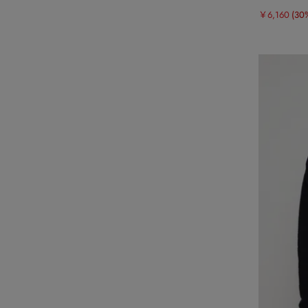
￥6,160
(30