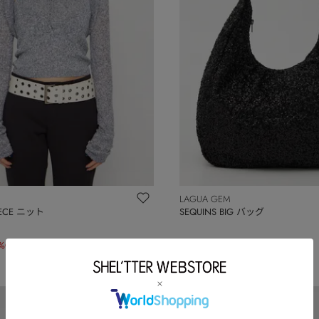
LAGUA GEM
IECE ニット
SEQUINS BIG バッグ
%OFF)
￥6,160
(30%OFF)