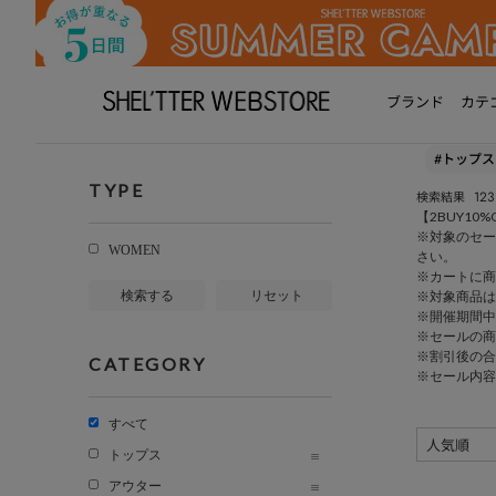
ブランド
カテ
#トップス
TYPE
123
検索結果
【2BUY10%O
※対象のセー
WOMEN
さい。
※カートに商
検索する
リセット
※対象商品は
※開催期間中
※セールの商
※割引後の合
CATEGORY
※セール内容
すべて
トップス
アウター