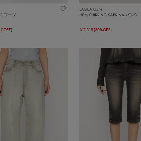
LAGUA GEM
SIC ブーツ
HEM SHIRRING SABRINA パンツ
0%OFF)
￥7,315
(30%OFF)