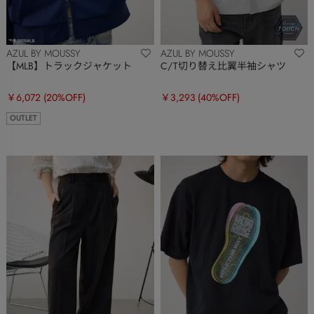
AZUL BY MOUSSY
AZUL BY MOUSSY
【MLB】トラックジャケット
C/T切り替え比翼半袖シャツ
￥6,072
(20%OFF)
￥3,293
(40%OFF)
OUTLET