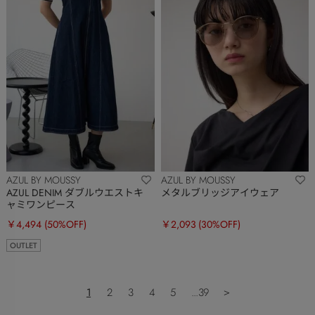
AZUL BY MOUSSY
AZUL BY MOUSSY
AZUL DENIM ダブルウエストキ
メタルブリッジアイウェア
ャミワンピース
￥4,494
(50%OFF)
￥2,093
(30%OFF)
OUTLET
1
2
3
4
5
...39
＞