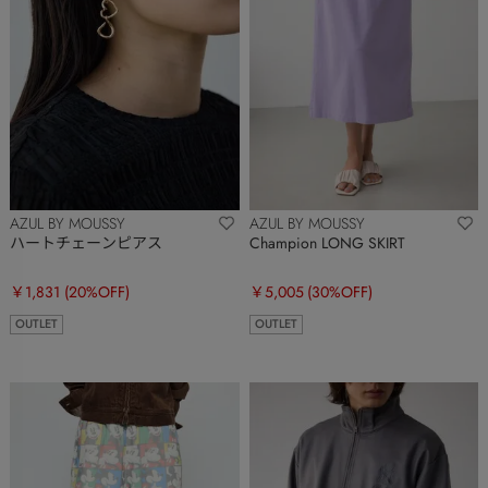
AZUL BY MOUSSY
AZUL BY MOUSSY
ハートチェーンピアス
Champion LONG SKIRT
￥1,831
(20%OFF)
￥5,005
(30%OFF)
OUTLET
OUTLET