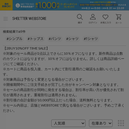
メ
ニ
ュ
1149
検索結果
件
ー
を
#シンプル
#トップス
#パンツ
#シャツ
#Tシャツ
開
く
【2BUY10%OFF TIME SALE】
※対象のセール商品が2点以上でさらに10％オフになります。新作商品は点数
のカウントにはなりますが、10％オフにはなりません。詳しくは商品詳細ペー
ジにてご確認ください。
※カートに商品を投入後、カート内にて割引適用のご確認をお願いいたしま
す。
※対象商品は予告なく変更となる場合がございます。
※開催期間中にご注文手続きが完了した分がキャンペーン対象となります。
※セールの商品割引が同時に発生する場合は、割引率が高い方が優先されて割
引が適用されます。重複割引は適用されません。
※割引後の合計金額が10,000円以上だった場合、送料無料となります。
※セール内容は、店舗とWEBSTOREで異なる場合がございます。予めご了承く
ださい。