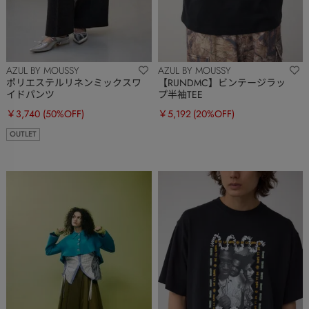
AZUL BY MOUSSY
AZUL BY MOUSSY
ポリエステルリネンミックスワ
【RUNDMC】ビンテージラッ
イドパンツ
プ半袖TEE
￥3,740
(50%OFF)
￥5,192
(20%OFF)
OUTLET