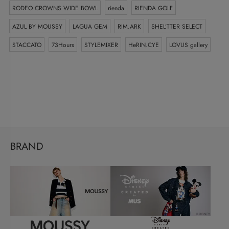
RODEO CROWNS WIDE BOWL
rienda
RIENDA GOLF
AZUL BY MOUSSY
LAGUA GEM
RIM.ARK
SHEL’TTER SELECT
STACCATO
73Hours
STYLEMIXER
HeRIN.CYE
LOVUS gallery
BRAND