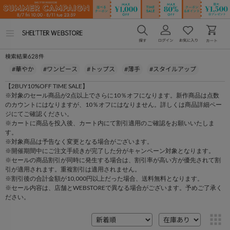
メ
ニ
ュ
628
検索結果
件
ー
を
#華やか
#ワンピース
#トップス
#薄手
#スタイルアップ
開
く
【2BUY10%OFF TIME SALE】
※対象のセール商品が2点以上でさらに10％オフになります。新作商品は点数
のカウントにはなりますが、10％オフにはなりません。詳しくは商品詳細ペー
ジにてご確認ください。
※カートに商品を投入後、カート内にて割引適用のご確認をお願いいたしま
す。
※対象商品は予告なく変更となる場合がございます。
※開催期間中にご注文手続きが完了した分がキャンペーン対象となります。
※セールの商品割引が同時に発生する場合は、割引率が高い方が優先されて割
引が適用されます。重複割引は適用されません。
※割引後の合計金額が10,000円以上だった場合、送料無料となります。
※セール内容は、店舗とWEBSTOREで異なる場合がございます。予めご了承く
ださい。