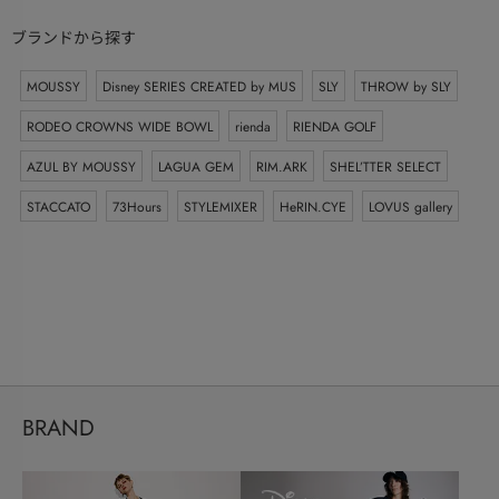
ブランドから探す
MOUSSY
Disney SERIES CREATED by MUS
SLY
THROW by SLY
RODEO CROWNS WIDE BOWL
rienda
RIENDA GOLF
AZUL BY MOUSSY
LAGUA GEM
RIM.ARK
SHEL’TTER SELECT
STACCATO
73Hours
STYLEMIXER
HeRIN.CYE
LOVUS gallery
BRAND