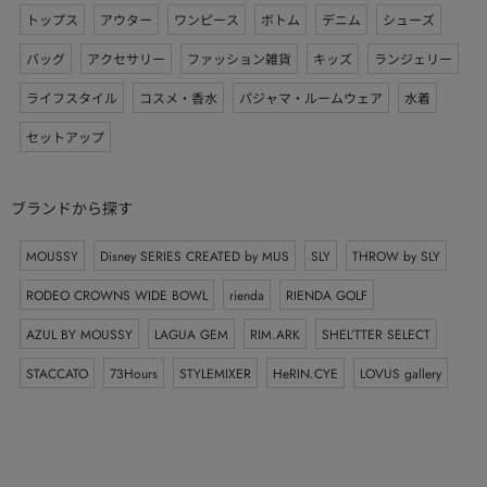
トップス
アウター
ワンピース
ボトム
デニム
シューズ
バッグ
アクセサリー
ファッション雑貨
キッズ
ランジェリー
ライフスタイル
コスメ・香水
パジャマ・ルームウェア
水着
セットアップ
ブランドから探す
MOUSSY
Disney SERIES CREATED by MUS
SLY
THROW by SLY
RODEO CROWNS WIDE BOWL
rienda
RIENDA GOLF
AZUL BY MOUSSY
LAGUA GEM
RIM.ARK
SHEL’TTER SELECT
STACCATO
73Hours
STYLEMIXER
HeRIN.CYE
LOVUS gallery