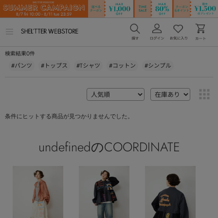
メ
ニ
ュ
0
検索結果
件
ー
を
#パンツ
#トップス
#Tシャツ
#コットン
#シンプル
開
く
条件にヒットする商品が見つかりませんでした。
undefinedのCOORDINATE