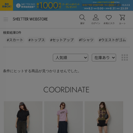
メ
ニ
ュ
0
検索結果
件
ー
を
#スカート
#トップス
#セットアップ
#Tシャツ
#ウエストがゴム
開
く
条件にヒットする商品が見つかりませんでした。
COORDINATE