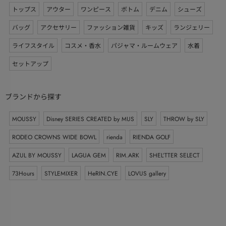
トップス
アウター
ワンピース
ボトム
デニム
シューズ
バッグ
アクセサリー
ファッション雑貨
キッズ
ランジェリー
ライフスタイル
コスメ・香水
パジャマ・ルームウェア
水着
セットアップ
ブランドから探す
MOUSSY
Disney SERIES CREATED by MUS
SLY
THROW by SLY
RODEO CROWNS WIDE BOWL
rienda
RIENDA GOLF
AZUL BY MOUSSY
LAGUA GEM
RIM.ARK
SHEL’TTER SELECT
73Hours
STYLEMIXER
HeRIN.CYE
LOVUS gallery