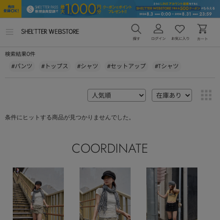
メ
ニ
ュ
0
検索結果
件
ー
を
#パンツ
#トップス
#シャツ
#セットアップ
#Tシャツ
開
く
条件にヒットする商品が見つかりませんでした。
COORDINATE