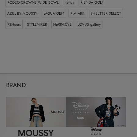
RODEO CROWNS WIDE BOWL
rienda
RIENDA GOLF
AZUL BY MOUSSY
LAGUA GEM
RIM.ARK
SHEL’TTER SELECT
73Hours
STYLEMIXER
HeRIN.CYE
LOVUS gallery
BRAND