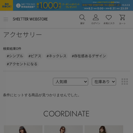
メ
ニ
ュ
アクセサリー
ー
を
開
く
0
検索結果
件
#シンプル
#ピアス
#ネックレス
#存在感あるデザイン
#アクセントになる
条件にヒットする商品が見つかりませんでした。
COORDINATE