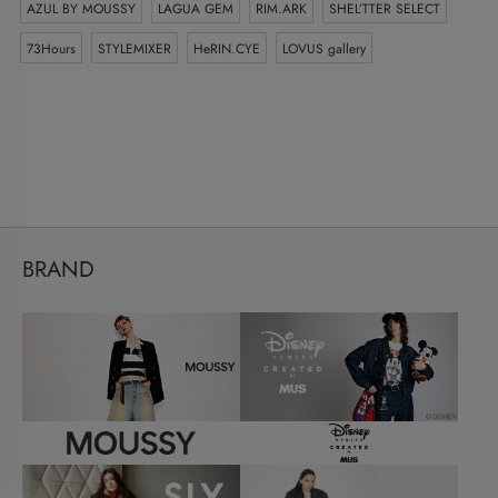
AZUL BY MOUSSY
LAGUA GEM
RIM.ARK
SHEL’TTER SELECT
73Hours
STYLEMIXER
HeRIN.CYE
LOVUS gallery
BRAND