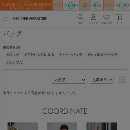
メ
ニ
ュ
バッグ
ー
を
開
く
0
検索結果
件
#バッグ
#アクセントになる
#トートバッグ
#ショルダーバッグ
#シンプル
条件にヒットする商品が見つかりませんでした。
COORDINATE