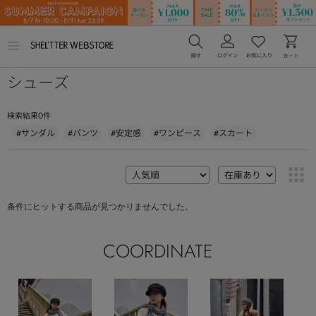
メ
ニ
ュ
シューズ
ー
を
開
く
0
検索結果
件
#サンダル
#パンツ
#安定感
#ワンピース
#スカート
条件にヒットする商品が見つかりませんでした。
COORDINATE