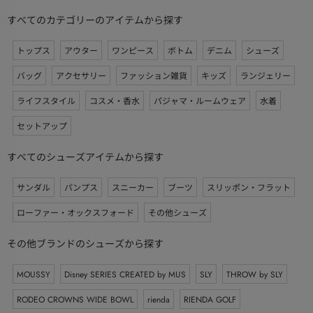
すべてのカテゴリーのアイテムから探す
トップス
アウター
ワンピース
ボトム
デニム
シューズ
バッグ
アクセサリー
ファッション雑貨
キッズ
ランジェリー
ライフスタイル
コスメ・香水
パジャマ・ルームウェア
水着
セットアップ
すべてのシューズアイテムから探す
サンダル
パンプス
スニーカー
ブーツ
スリッポン・フラット
ローファー・オックスフォード
その他シューズ
その他ブランドのシューズから探す
MOUSSY
Disney SERIES CREATED by MUS
SLY
THROW by SLY
RODEO CROWNS WIDE BOWL
rienda
RIENDA GOLF