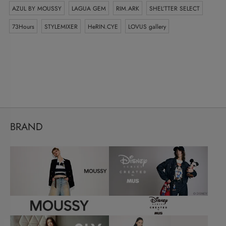
AZUL BY MOUSSY
LAGUA GEM
RIM.ARK
SHEL’TTER SELECT
73Hours
STYLEMIXER
HeRIN.CYE
LOVUS gallery
BRAND