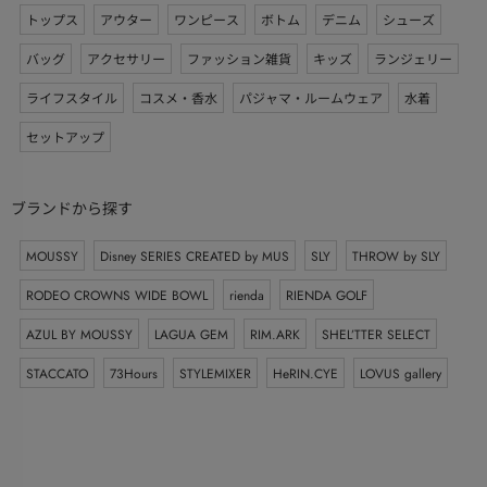
トップス
アウター
ワンピース
ボトム
デニム
シューズ
バッグ
アクセサリー
ファッション雑貨
キッズ
ランジェリー
ライフスタイル
コスメ・香水
パジャマ・ルームウェア
水着
セットアップ
ブランドから探す
MOUSSY
Disney SERIES CREATED by MUS
SLY
THROW by SLY
RODEO CROWNS WIDE BOWL
rienda
RIENDA GOLF
AZUL BY MOUSSY
LAGUA GEM
RIM.ARK
SHEL’TTER SELECT
STACCATO
73Hours
STYLEMIXER
HeRIN.CYE
LOVUS gallery