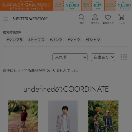
メ
ニ
ュ
0
検索結果
件
ー
を
#シンプル
#トップス
#パンツ
#シャツ
#Tシャツ
開
く
条件にヒットする商品が見つかりませんでした。
undefinedのCOORDINATE