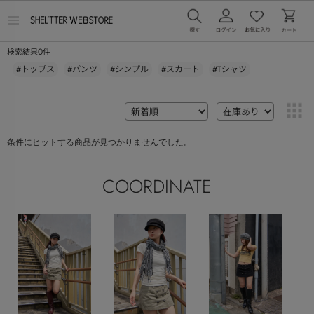
メ
ニ
ュ
0
検索結果
件
ー
を
#トップス
#パンツ
#シンプル
#スカート
#Tシャツ
開
く
条件にヒットする商品が見つかりませんでした。
COORDINATE