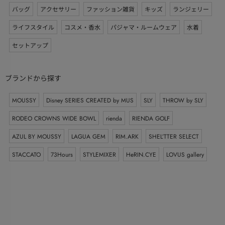
バッグ
アクセサリー
ファッション雑貨
キッズ
ランジェリー
ライフスタイル
コスメ・香水
パジャマ・ルームウェア
水着
セットアップ
ブランドから探す
MOUSSY
Disney SERIES CREATED by MUS
SLY
THROW by SLY
RODEO CROWNS WIDE BOWL
rienda
RIENDA GOLF
AZUL BY MOUSSY
LAGUA GEM
RIM.ARK
SHEL’TTER SELECT
STACCATO
73Hours
STYLEMIXER
HeRIN.CYE
LOVUS gallery