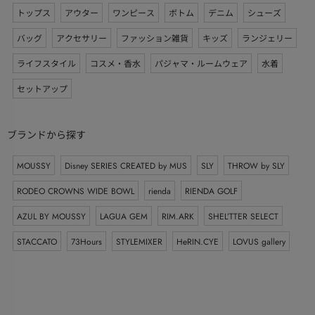
トップス
アウター
ワンピース
ボトム
デニム
シューズ
バッグ
アクセサリー
ファッション雑貨
キッズ
ランジェリー
ライフスタイル
コスメ・香水
パジャマ・ルームウェア
水着
セットアップ
ブランドから探す
MOUSSY
Disney SERIES CREATED by MUS
SLY
THROW by SLY
RODEO CROWNS WIDE BOWL
rienda
RIENDA GOLF
AZUL BY MOUSSY
LAGUA GEM
RIM.ARK
SHEL’TTER SELECT
STACCATO
73Hours
STYLEMIXER
HeRIN.CYE
LOVUS gallery