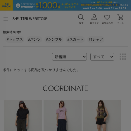
メ
ニ
ュ
0
検索結果
件
ー
を
#トップス
#パンツ
#シンプル
#スカート
#Tシャツ
開
く
条件にヒットする商品が見つかりませんでした。
COORDINATE