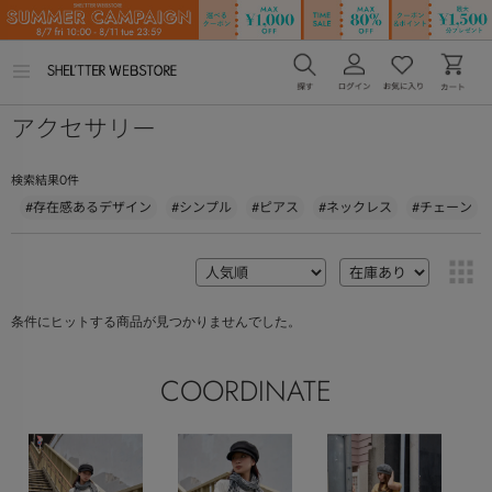
メ
ニ
ュ
アクセサリー
ー
を
開
く
0
検索結果
件
#存在感あるデザイン
#シンプル
#ピアス
#ネックレス
#チェーン
条件にヒットする商品が見つかりませんでした。
COORDINATE