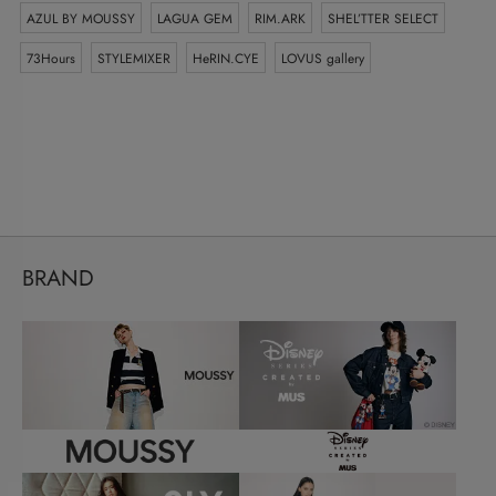
AZUL BY MOUSSY
LAGUA GEM
RIM.ARK
SHEL’TTER SELECT
73Hours
STYLEMIXER
HeRIN.CYE
LOVUS gallery
BRAND