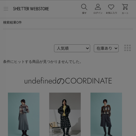
メ
ニ
ュ
0
検索結果
件
ー
を
開
く
条件にヒットする商品が見つかりませんでした。
undefinedのCOORDINATE