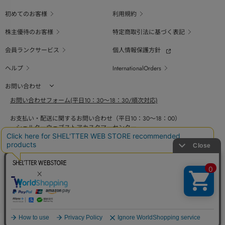
初めてのお客様
利用規約
株主優待のお客様
特定商取引法に基づく表記
会員ランクサービス
個人情報保護方針
ヘルプ
InternationalOrders
お問い合わせ
お問い合わせフォーム(平日10：30～18：30/順次対応)
お支払い・配送に関するお問い合わせ（平日10：30～18：00）
シェルターウェブストアカスタマーセンター
0800-123-6820
商品の素材、サイズ、仕様等に関するお問い合せ（平日10：30～18：00）
バロックジャパンリミテッドコールセンター
03-6730-9191
BAROQUE JAPAN LIMITED
採用情報
SHEL'TTER GREEN
ページ
トップ
COPYRIGHT © BAROQUE JAPAN LIMITED ALL RIGHTS RESERVED.