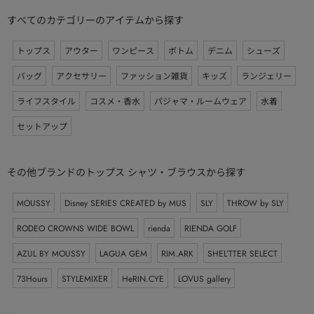
すべてのカテゴリーのアイテムから探す
トップス
アウター
ワンピース
ボトム
デニム
シューズ
バッグ
アクセサリー
ファッション雑貨
キッズ
ランジェリー
ライフスタイル
コスメ・香水
パジャマ・ルームウェア
水着
セットアップ
その他ブランドのトップス シャツ・ブラウスから探す
MOUSSY
Disney SERIES CREATED by MUS
SLY
THROW by SLY
RODEO CROWNS WIDE BOWL
rienda
RIENDA GOLF
AZUL BY MOUSSY
LAGUA GEM
RIM.ARK
SHEL’TTER SELECT
73Hours
STYLEMIXER
HeRIN.CYE
LOVUS gallery