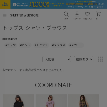
メ
ニ
ュ
トップス シャツ・ブラウス
ー
を
開
く
0
検索結果
件
#シャツ
#パンツ
#トップス
#ブラウス
#スカート
条件にヒットする商品が見つかりませんでした。
COORDINATE