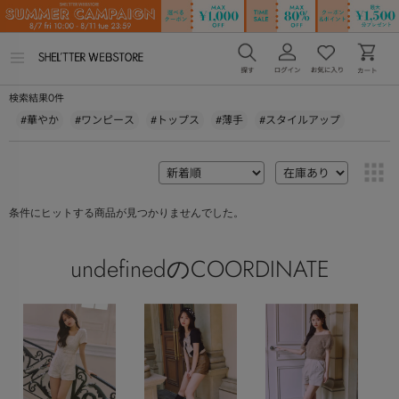
メ
ニ
ュ
0
検索結果
件
ー
を
#華やか
#ワンピース
#トップス
#薄手
#スタイルアップ
開
く
条件にヒットする商品が見つかりませんでした。
undefinedのCOORDINATE