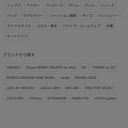
トップス
アウター
ワンピース
ボトム
デニム
シューズ
バッグ
アクセサリー
ファッション雑貨
キッズ
ランジェリー
ライフスタイル
コスメ・香水
パジャマ・ルームウェア
水着
セットアップ
ブランドから探す
MOUSSY
Disney SERIES CREATED by MUS
SLY
THROW by SLY
RODEO CROWNS WIDE BOWL
rienda
RIENDA GOLF
AZUL BY MOUSSY
LAGUA GEM
RIM.ARK
SHEL’TTER SELECT
STACCATO
73Hours
STYLEMIXER
HeRIN.CYE
LOVUS gallery