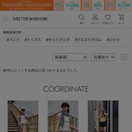
メ
ニ
ュ
0
検索結果
件
ー
を
#パンツ
#トップス
#セットアップ
#ウエストがゴム
#シャツ
開
く
条件にヒットする商品が見つかりませんでした。
COORDINATE