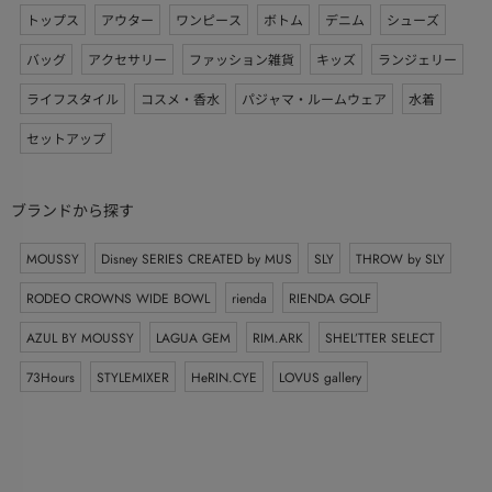
トップス
アウター
ワンピース
ボトム
デニム
シューズ
バッグ
アクセサリー
ファッション雑貨
キッズ
ランジェリー
ライフスタイル
コスメ・香水
パジャマ・ルームウェア
水着
セットアップ
ブランドから探す
MOUSSY
Disney SERIES CREATED by MUS
SLY
THROW by SLY
RODEO CROWNS WIDE BOWL
rienda
RIENDA GOLF
AZUL BY MOUSSY
LAGUA GEM
RIM.ARK
SHEL’TTER SELECT
73Hours
STYLEMIXER
HeRIN.CYE
LOVUS gallery