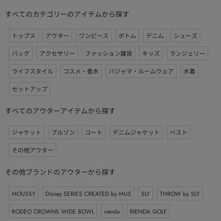
すべてのカテゴリーのアイテムから探す
トップス
アウター
ワンピース
ボトム
デニム
シューズ
バッグ
アクセサリー
ファッション雑貨
キッズ
ランジェリー
ライフスタイル
コスメ・香水
パジャマ・ルームウェア
水着
セットアップ
すべてのアウターアイテムから探す
ジャケット
ブルゾン
コート
デニムジャケット
ベスト
その他アウター
その他ブランドのアウターから探す
MOUSSY
Disney SERIES CREATED by MUS
SLY
THROW by SLY
RODEO CROWNS WIDE BOWL
rienda
RIENDA GOLF