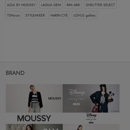
AZUL BY MOUSSY
LAGUA GEM
RIM.ARK
SHEL’TTER SELECT
73Hours
STYLEMIXER
HeRIN.CYE
LOVUS gallery
BRAND