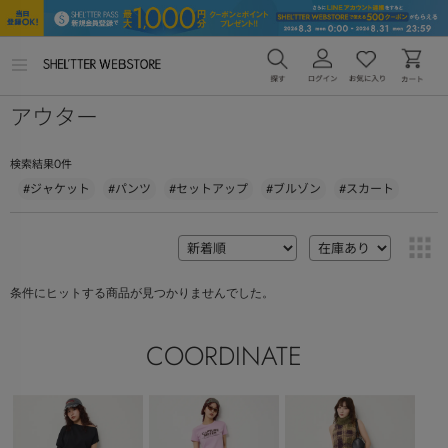
メ
ニ
ュ
アウター
ー
を
開
く
0
検索結果
件
#ジャケット
#パンツ
#セットアップ
#ブルゾン
#スカート
条件にヒットする商品が見つかりませんでした。
COORDINATE