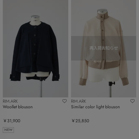
RIM.ARK
RIM.ARK
Woollet blouson
Similar color light blouson
￥31,900
￥25,850
NEW