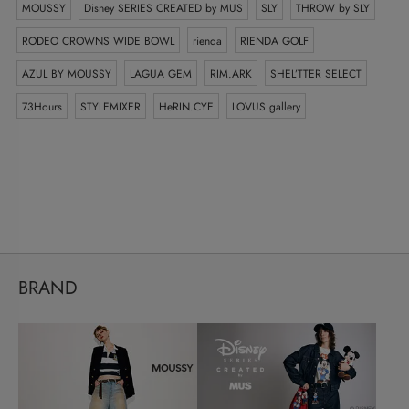
MOUSSY
Disney SERIES CREATED by MUS
SLY
THROW by SLY
RODEO CROWNS WIDE BOWL
rienda
RIENDA GOLF
AZUL BY MOUSSY
LAGUA GEM
RIM.ARK
SHEL’TTER SELECT
73Hours
STYLEMIXER
HeRIN.CYE
LOVUS gallery
BRAND