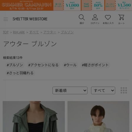
メ
ニ
ュ
TOP
>
RIM.ARK
>
すべて
>
アウター
>
ブルゾン
ー
を
アウター ブルゾン
開
く
13
検索結果
件
#ブルゾン
#アクセントになる
#ウール
#軽さがポイント
#さっと羽織れる