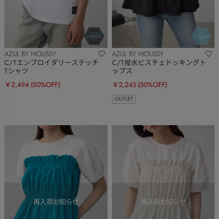
AZUL BY MOUSSY
AZUL BY MOUSSY
C/Tエンブロイダリーステッチ
C/T撥水ビスチェドッキングト
Tシャツ
ップス
￥2,494
(50%OFF)
￥2,245
(50%OFF)
OUTLET