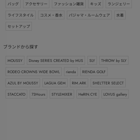
バッグ
アクセサリー
ファッション雑貨
キッズ
ランジェリー
ライフスタイル
コスメ・香水
パジャマ・ルームウェア
水着
セットアップ
ブランドから探す
MOUSSY
Disney SERIES CREATED by MUS
SLY
THROW by SLY
RODEO CROWNS WIDE BOWL
rienda
RIENDA GOLF
AZUL BY MOUSSY
LAGUA GEM
RIM.ARK
SHEL’TTER SELECT
STACCATO
73Hours
STYLEMIXER
HeRIN.CYE
LOVUS gallery