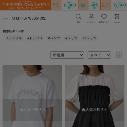
メ
ニ
ュ
134
検索結果
件
ー
を
#シンプル
#トップス
#パンツ
#シャツ
#Tシャツ
開
く