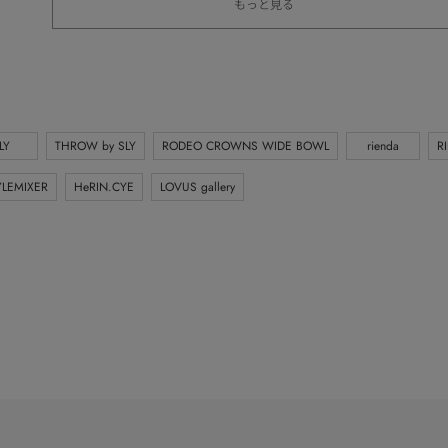
もっと見る
LY
THROW by SLY
RODEO CROWNS WIDE BOWL
rienda
R
YLEMIXER
HeRIN.CYE
LOVUS gallery