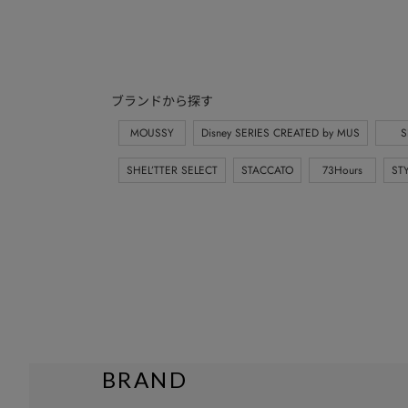
ブランドから探す
MOUSSY
Disney SERIES CREATED by MUS
S
SHEL’TTER SELECT
STACCATO
73Hours
ST
BRAND