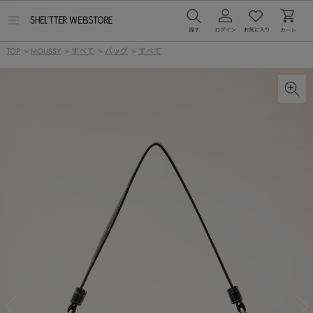
メ
ニ
ュ
TOP
>
MOUSSY
>
すべて
>
バッグ
>
すべて
ー
を
開
く