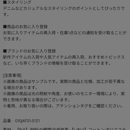
■スタイリング
デニムなどカジュアルなスタイリングのポイントとしてぴったりで
す。
■商品のお気に入り登録
お気に入りアイテムの再入荷・在庫1点などの通知を受け取ることが
できます。
■ブランドのお気に入り登録
新作アイテムの入荷や人気アイテムの再入荷、おすすめトピックス
など、いち早くブランドの情報を受け取ることができます。
[注意事項]
※画像の商品はサンプルです。実際の商品と仕様、加工が若干異な
る場合があります。
※画像の商品は光の照射や角度、お使いのモニター環境により、実
物と色味が異なる場合がございます。
※着用、お取り扱いの際は、アテンションタグをご確認ください。
品番
010JAT01-5121
素材
【BLK】(材料の種類)合成皮革:【L/BLU】コットン:ポリエステ