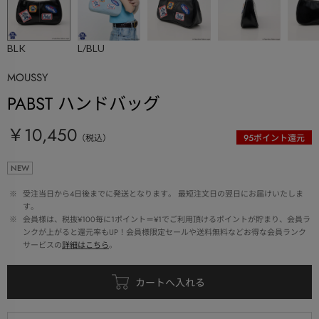
BLK
L/BLU
MOUSSY
PABST ハンドバッグ
￥10,450
（税込）
95
ポイント還元
NEW
 ※ 
受注当日から4日後までに発送となります。 最短注文日の翌日にお届けいたしま
す。
 ※ 
会員様は、税抜¥100毎に1ポイント＝¥1でご利用頂けるポイントが貯まり、会員ラ
ンクが上がると還元率もUP！会員様限定セールや送料無料などお得な会員ランク
サービスの
詳細はこちら
。