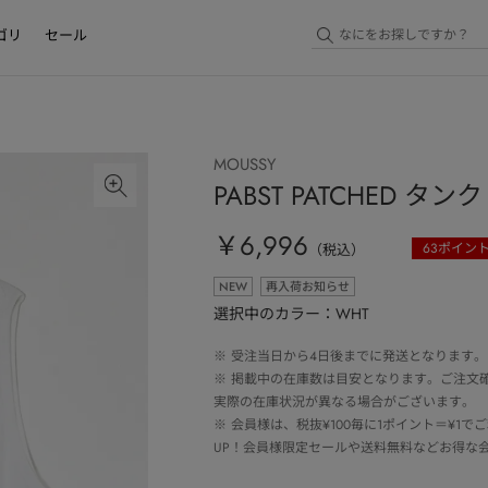
ゴリ
セール
MOUSSY
PABST PATCHED タ
￥6,996
63
ポイン
（税込）
NEW
再入荷お知らせ
選択中のカラー：WHT
※
受注当日から4日後までに発送となります。
※
掲載中の在庫数は目安となります。ご注文
実際の在庫状況が異なる場合がございます。
※
会員様は、税抜¥100毎に1ポイント＝¥1
UP！会員様限定セールや送料無料などお得な