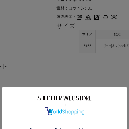
コットン:100
素材
洗濯表示
サイズ
サイズ
総丈
FREE
(front)51/(back)
ート