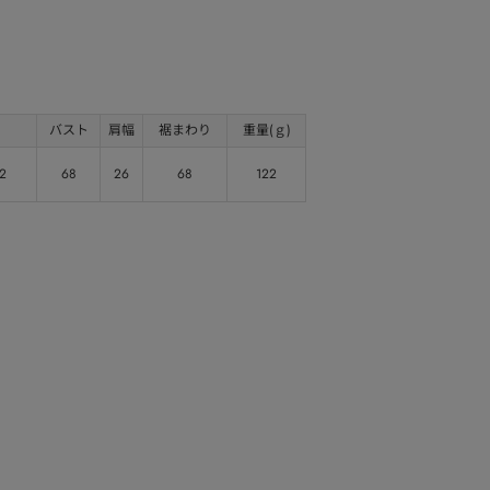
バスト
肩幅
裾まわり
重量(ｇ)
52
68
26
68
122