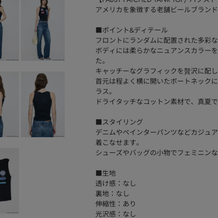
アメリカを象徴する老舗ビールブランドPabs
■ポイント&ディテール
フロントにランダムに配置された多彩な
ボディには柔らかなニュアンスカラーを
た。
キャッチーなグラフィックを贅沢に配し
首元は程よく横に開いたボートネックに
ラス。
ドライタッチなコットン素材で、真夏で
■スタイリング
デニムやペインターパンツなどカジュア
着こなせます。
シューズやバッグの小物でフェミニンな
■生地
透け感：なし
裏地：なし
伸縮性：あり
光沢感：なし