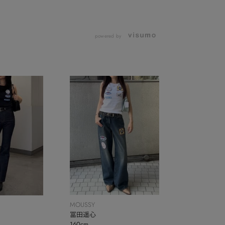
powered by
MOUSSY
冨田遥心
160cm