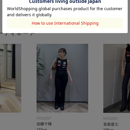
ーディネート
MOUSSY
MOUSSY
加藤千晴
宮島星七
153cm
158cm