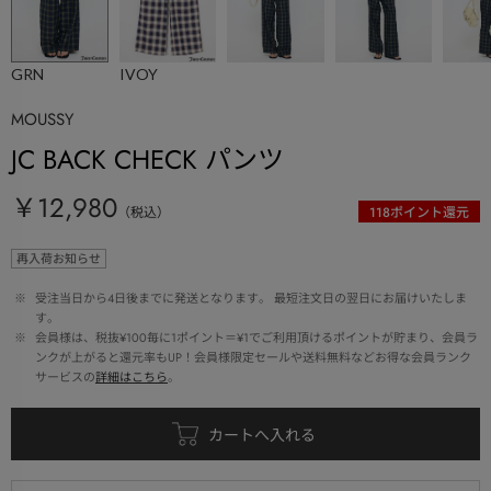
GRN
IVOY
MOUSSY
JC BACK CHECK パンツ
￥12,980
（税込）
118
ポイント還元
再入荷お知らせ
 ※ 
受注当日から4日後までに発送となります。 最短注文日の翌日にお届けいたしま
す。
 ※ 
会員様は、税抜¥100毎に1ポイント＝¥1でご利用頂けるポイントが貯まり、会員ラ
ンクが上がると還元率もUP！会員様限定セールや送料無料などお得な会員ランク
サービスの
詳細はこちら
。