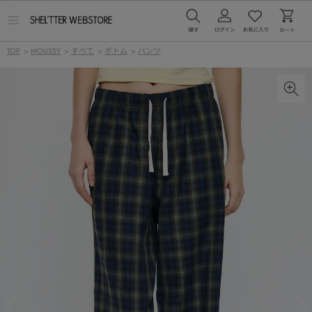
メ
ニ
ュ
TOP
>
MOUSSY
>
すべて
>
ボトム
>
パンツ
ー
を
開
く