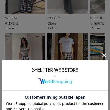
MOUSSY
MOUSSY
SHEL’TTER
小野華佳
Otoha
伊藤美結
152cm
160cm
163cm
MOUSSY
SHEL’TTER
MOUSSY
笹本夏世
保のか
河合 由佳
158cm
162cm
152cm