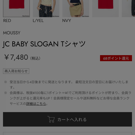
RED
L/YEL
NVY
MOUSSY
JC BABY SLOGAN Tシャツ
￥7,480
（税込）
68
ポイント還元
再入荷お知らせ
 ※ 
受注当日から4日後までに発送となります。 最短注文日の翌日にお届けいたしま
す。
 ※ 
会員様は、税抜¥100毎に1ポイント＝¥1でご利用頂けるポイントが貯まり、会員ラ
ンクが上がると還元率もUP！会員様限定セールや送料無料などお得な会員ランク
サービスの
詳細はこちら
。