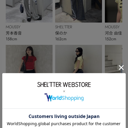
MOUSSY
SHEL’TTER
MOUSSY
芳本香音
保のか
河合 由佳
158cm
162cm
152cm
MOUSSY
MOUSSY
MOUSSY
東ひまり
樫原鈴
伊藤 優
162cm
158cm
166cm