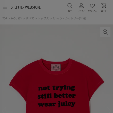
メ
ニ
ュ
TOP
>
MOUSSY
>
すべて
>
トップス
>
Tシャツ・カットソー(半袖)
ー
を
開
く