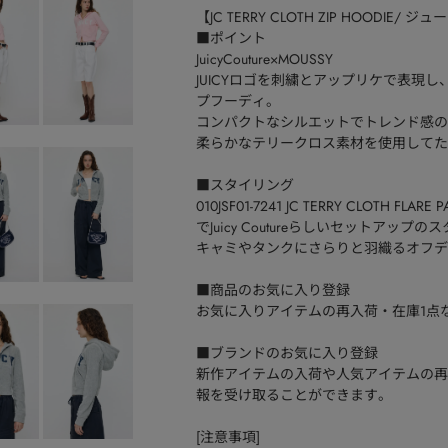
【JC TERRY CLOTH ZIP HOOD
■ポイント
JuicyCouture×MOUSSY
JUICYロゴを刺繍とアップリケで表現
プフーディ。
コンパクトなシルエットでトレンド感の
柔らかなテリークロス素材を使用してた
■スタイリング
010JSF01-7241 JC TERRY CLOTH FLAR
でJuicy Coutureらしいセットアッ
キャミやタンクにさらりと羽織るオフデ
■商品のお気に入り登録
お気に入りアイテムの再入荷・在庫1点
■ブランドのお気に入り登録
新作アイテムの入荷や人気アイテムの再
報を受け取ることができます。
[注意事項]