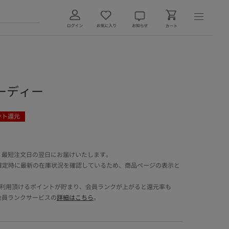
P フーディー
ント還元
 最短注文日の翌日にお届けいたします。
確定時に最新の在庫状況を確認しているため、商品ページの表示と
でご利用頂けるポイントが貯まり、会員ランクが上がると還元率も
会員ランクサービスの
詳細はこちら
。