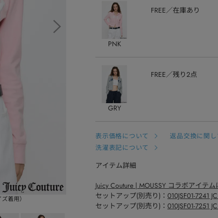
FREE
在庫あり
PNK
FREE
残り2点
GRY
表示価格について
返品交換に関し
洗濯表記について
アイテム詳細
Juicy Couture | MOUSSY コラボア
セットアップ(別売り)：
010JSF01-7241 
サイズ着用）
セットアップ(別売り)：
010JSF01-7251