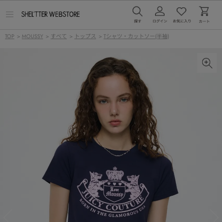
メ
ニ
ュ
TOP
>
MOUSSY
>
すべて
>
トップス
>
Tシャツ・カットソー(半袖)
ー
を
開
く