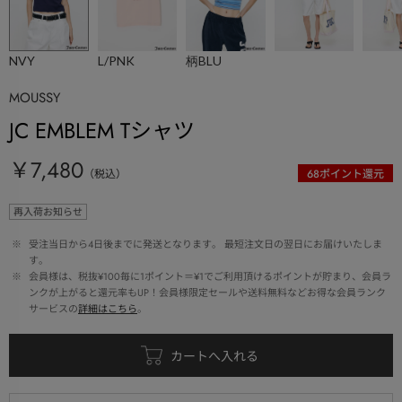
NVY
L/PNK
柄BLU
MOUSSY
JC EMBLEM Tシャツ
￥7,480
（税込）
68
ポイント還元
再入荷お知らせ
 ※ 
受注当日から4日後までに発送となります。 最短注文日の翌日にお届けいたしま
す。
 ※ 
会員様は、税抜¥100毎に1ポイント＝¥1でご利用頂けるポイントが貯まり、会員ラ
ンクが上がると還元率もUP！会員様限定セールや送料無料などお得な会員ランク
サービスの
詳細はこちら
。