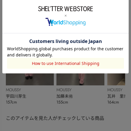
MOUSSY
AZUL BY MOUSSY
SHEL’TTER
林 千尋
光澤伊織
林 日茉莉
164cm
160cm
160cm
MOUSSY
MOUSSY
MOUSSY
宇田川芽生
加藤未侑
瓦井 里奈
157cm
155cm
164cm
このアイテムを見た人がチェックしている商品