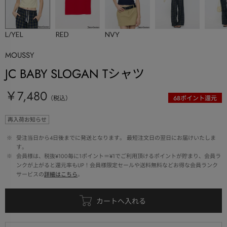
L/YEL
RED
NVY
MOUSSY
JC BABY SLOGAN Tシャツ
￥7,480
（税込）
68
ポイント還元
再入荷お知らせ
 ※ 
受注当日から4日後までに発送となります。 最短注文日の翌日にお届けいたしま
す。
 ※ 
会員様は、税抜¥100毎に1ポイント＝¥1でご利用頂けるポイントが貯まり、会員ラ
ンクが上がると還元率もUP！会員様限定セールや送料無料などお得な会員ランク
サービスの
詳細はこちら
。