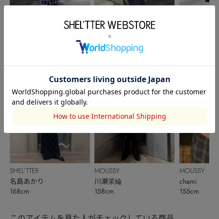
AZUL BY MOUSSY
SHEL’TTER
MOUSSY
光澤伊織
保のか
芳本香音
160cm
162cm
158cm
SHEL’TTER
MOUSSY
MOUSSY
名島あかり
川瀬茉綸
chami
168cm
158cm
155cm
このアイテムを見た人がチェックしている商品