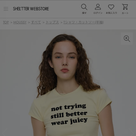
メ
ニ
ュ
TOP
>
MOUSSY
>
すべて
>
トップス
>
Tシャツ・カットソー(半袖)
ー
を
開
く